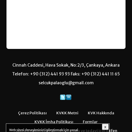
Cinnah Caddesi, Hava Sokak, No:2/3, Çankaya, Ankara
Telefon: +90 (312) 441 93 93 Faks: +90 (312) 441 11 65
selcukpalaoglu@gmail.com
Çerez Politikası
KVKK Metni
KVK Hakkında
KVKK İmha Politikası
Formlar
x
Web sitesi deneyiminizi iyileştirmek için yasal
Sayfa içerikleri bilgi amaçlıdır, tanı ve tedavi için lütfen