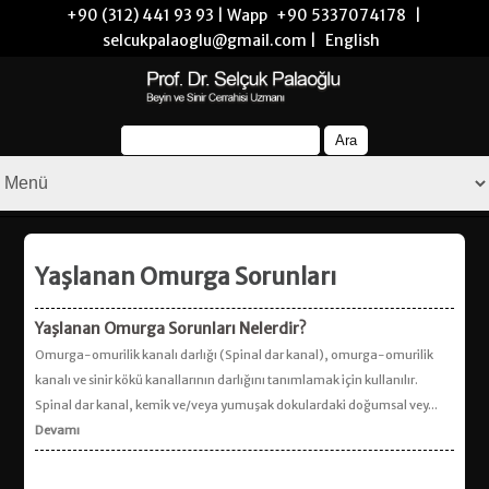
+90 (312) 441 93 93 | Wapp
+90 5337074178
|
selcukpalaoglu@gmail.com |
English
Yaşlanan Omurga Sorunları
Yaşlanan Omurga Sorunları Nelerdir?
Omurga-omurilik kanalı darlığı (Spinal dar kanal), omurga-omurilik
kanalı ve sinir kökü kanallarının darlığını tanımlamak için kullanılır.
Spinal dar kanal, kemik ve/veya yumuşak dokulardaki doğumsal vey...
Devamı