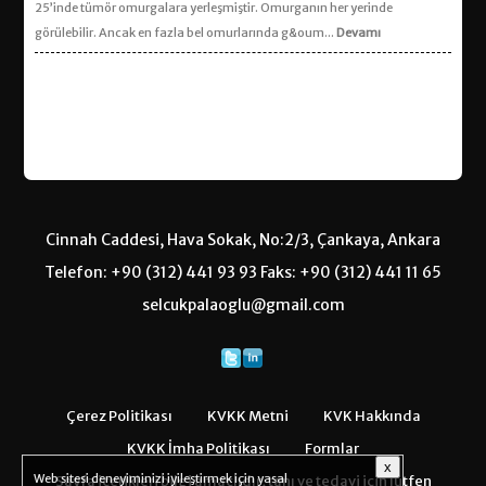
25’inde tümör omurgalara yerleşmiştir. Omurganın her yerinde
görülebilir. Ancak en fazla bel omurlarında g&oum...
Devamı
Cinnah Caddesi, Hava Sokak, No:2/3, Çankaya, Ankara
Telefon: +90 (312) 441 93 93 Faks: +90 (312) 441 11 65
selcukpalaoglu@gmail.com
Çerez Politikası
KVKK Metni
KVK Hakkında
KVKK İmha Politikası
Formlar
x
Web sitesi deneyiminizi iyileştirmek için yasal
Sayfa içerikleri bilgi amaçlıdır, tanı ve tedavi için lütfen