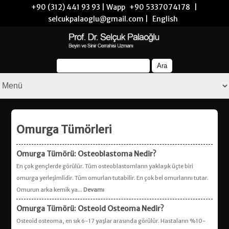
+90 (312) 441 93 93 | Wapp
+90 5337074178
|
selcukpalaoglu@gmail.com |
English
Omurga Tümörleri
Omurga Tümörü: Osteoblastoma Nedir?
En çok gençlerde görülür. Tüm osteoblastomların yaklaşık üçte biri
omurga yerleşimlidir. Tüm omurları tutabilir. En çok bel omurlarını tutar.
Omurun arka kemik ya...
Devamı
Omurga Tümörü: Osteoid Osteoma Nedir?
Osteoid osteoma, en sık 6-17 yaşlar arasında görülür. Hastaların %10-