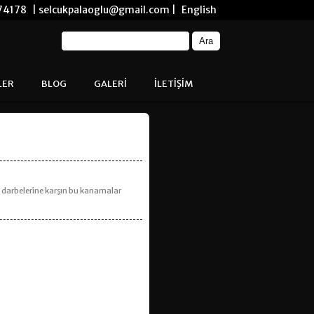
74178
| selcukpalaoglu@gmail.com |
English
LER
BLOG
GALERİ
İLETİŞİM
a darbelerine karşın bu kanamalar