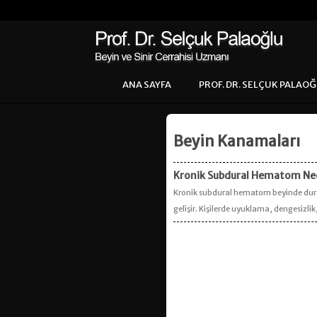
ANA SAYFA
PROF. DR. SELÇUK PALAO
Beyin Kanamaları
Kronik Subdural Hematom Nedir
Kronik subdural hematom beyinde dura d
gelişir. Kişilerde uyuklama, dengesizlik