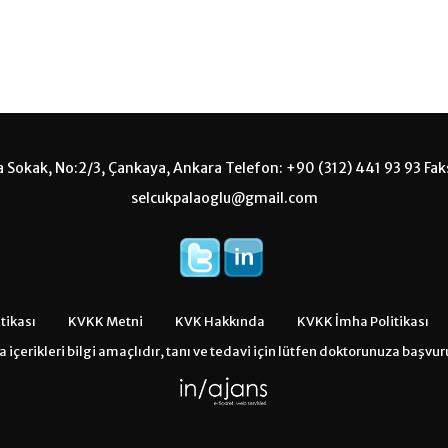
 Sokak, No:2/3, Çankaya, Ankara Telefon: +90 (312) 441 93 93 Faks
selcukpalaoglu@gmail.com
tikası
KVKK Metni
KVK Hakkında
KVKK İmha Politikası
 içerikleri bilgi amaçlıdır, tanı ve tedavi için lütfen doktorunuza başvu