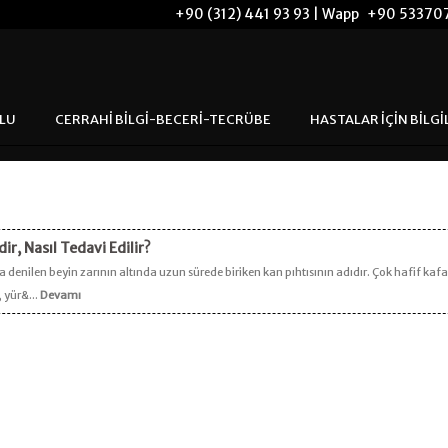
+90 (312) 441 93 93 | Wapp
+90 53370
ĞLU
CERRAHİ BİLGİ-BECERİ-TECRÜBE
HASTALAR İÇİN BİLGİ
, Nasıl Tedavi Edilir?
enilen beyin zarının altında uzun sürede biriken kan pıhtısının adıdır. Çok hafif kaf
, yür&...
Devamı